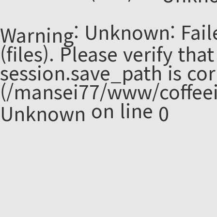
: Unknown: Fail
Warning
(files). Please verify tha
session.save_path is cor
(/mansei77/www/coffeei
on line
Unknown
0