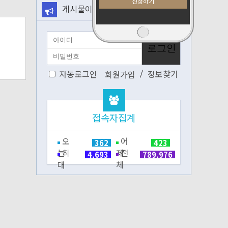
게시물이 없습니다.
/
자동로그인
정보찾기
회원가입
접속자집계
오
어
362
423
늘
최
제
전
4,693
789,976
대
체