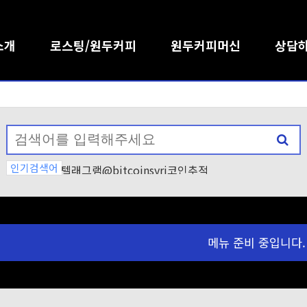
소개
로스팅/원두커피
원두커피머신
상담
인기검색어
텔래그램@bitcoinsyri코인추적
텔레@bitcoinsyri♦「알트코인
텔레@CASHFILTER365ǃ✺횡령
텔래@bitcoinsyri【」골드바믹
텔레@bitcoinsyri
텔레@UPCOIN24」➙아프리카tv돈
메뉴 준비 중입니다.
텔레bpmc55