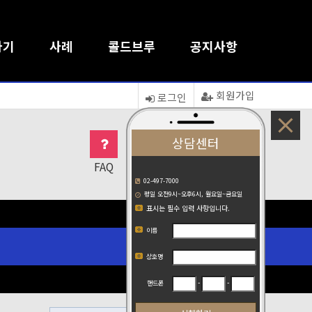
하기
사례
콜드브루
공지사항
회원가입
로그인
16
상담센터
FAQ
1:1문의
접속자
새글
02-497-7000
평일 오전9시~오후6시, 월요일~금요일
표시는 필수 입력 사항입니다.
이름
상호명
-
-
핸드폰